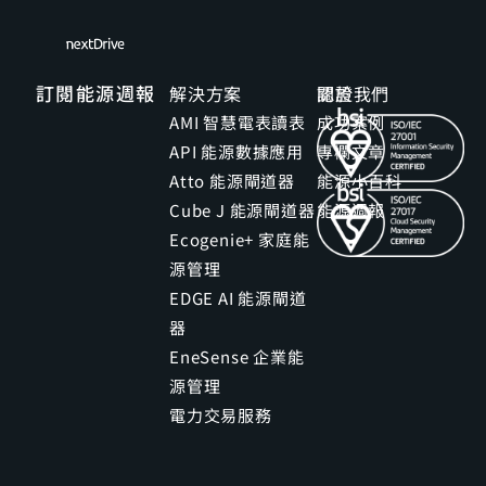
訂閱能源週報
解決方案
關於我們
認證
AMI 智慧電表讀表
成功案例
API 能源數據應用
專欄文章
Atto 能源閘道器
能源小百科
Cube J 能源閘道器
能源週報
Ecogenie+ 家庭能
源管理
EDGE AI 能源閘道
器
EneSense 企業能
源管理
電力交易服務