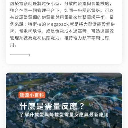
虛擬電廠就是將眾多小型、分散的發電與儲能設施，
整合在同一個管理平台下，如同一座隱形電廠。可以
有效調整電網的供電量與用電量來維繫電網平衡。舉
例來說：特斯拉的 Megapack 就是將大型儲能設備併
網，當電網缺電、或是發電成本過高時，可透過能源
管理系統為電網供應電力、維持電力頻率等輔助應
用。