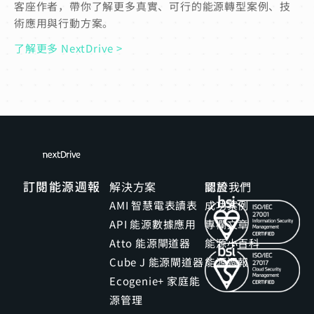
客座作者，帶你了解更多真實、可行的能源轉型案例、技
術應用與行動方案。
了解更多 NextDrive >
訂閱能源週報
解決方案
關於我們
認證
AMI 智慧電表讀表
成功案例
API 能源數據應用
專欄文章
Atto 能源閘道器
能源小百科
Cube J 能源閘道器
能源週報
Ecogenie+ 家庭能
源管理