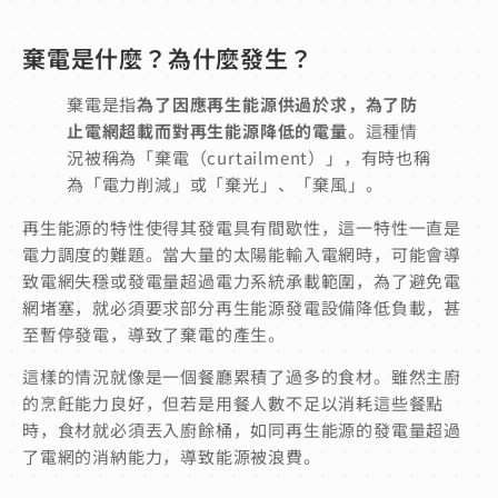
棄電是什麼？為什麼發生？
棄電是指
為了因應再生能源供過於求，為了防
止電網超載而對再生能源降低的電量
。這種情
況被稱為「棄電（curtailment）」，有時也稱
為「電力削減」或「棄光」、「棄風」。
再生能源的特性使得其發電具有間歇性，這一特性一直是
電力調度的難題。當大量的太陽能輸入電網時，可能會導
致電網失穩或發電量超過電力系統承載範圍，為了避免電
網堵塞，就必須要求部分再生能源發電設備降低負載，甚
至暫停發電，導致了棄電的產生。
這樣的情況就像是一個餐廳累積了過多的食材。雖然主廚
的烹飪能力良好，但若是用餐人數不足以消耗這些餐點
時，食材就必須丟入廚餘桶，如同再生能源的發電量超過
了電網的消納能力，導致能源被浪費。