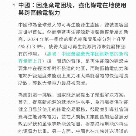
中國：因應棄電困境，強化綠電在地使用
與跨區輸電能力
中國作為全球最大的可再生能源生產國，總裝置容量
居世界首位。然而隨著再生能源新增裝置容量屢創新
高，2024 年第一季度的棄光率和棄風率分別上升至
4% 和 3.9%，使得大量可再生能源資源未能發揮應
有的作用。（
惠譽：中國棄風棄光率因創新高的新增
容量而上升
）這一問題的背後，是再生能源的建設主
要集中在經濟相對不發達的地區，而跨區輸電能力和
電網升級速度未能跟上風力和太陽能發電的快速增長
所致，導致大量電力最終被棄置。
為應對這一挑戰，國家能源局提出了幾個解決方案。
首先，提高新能源的就地消納水平，為市場提供功能
健全且易於使用的綠電交易服務，鼓勵並引導社會消
費再生能源等電力，並在大規模工業園區加速發展分
散式光伏和風電等新能源項目，提高終端用能的再生
能源電力比重。另一方面，中國也在加快外送通道的