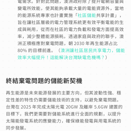
電需求。針對此問題，澳洲政府除了提升電網容量與
變電所效能，使其能夠承載大量的電能資源外，當地
的能源系統專家也計畫實施「
社區儲能
共享計畫」，
旨在讓社區層級的電力管理系統更有效平衡電能的生
成與耗用，從而在社區的電力負載和發電方面提高效
率，減少整體能源損耗。透過家庭與政府的聯手，澳
洲正積極應對棄電問題，朝 2030 年再生能源占比
80% 的目標前進。（
澳洲讓社區居民共享電力，儲能
效率大幅提升！這能解決台灣缺電危機嗎？
）
終結棄電問題的儲能新契機
再生能源是未來能源發展的主要方向，但其波動性強、穩
定性差的特性仍需要儲能技術的支持，以避免棄電問題。
台灣在 2025 年完成太陽光電 20GW 及離岸 5.6GW 建置的
目標下，我們更需要對儲能系統進行全面的規劃，以提升
太陽能發電系統的應變能力，確保綠能發電與用電系統的
同步發展。