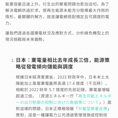
裝置容量迅速上升，衍生出的棄電問題也愈加迫切。為了
解決電網供過於求，使再生能源未能充分發揮最大作用的
情形，最關鍵的解方，就是讓電網搭配穩定且可調度的電
力。
讓我們透過各國棄電狀況及應對方式，分析綠色轉型上的
現況挑戰與未來趨勢。
日本：棄電量相比去年成長三倍，能源策
略從發電傾向儲能與調度
根據日本經濟產業省，2023 財政年中，日本本土太
陽能加上風電棄電量將高達 17.6 億度（千瓦時），
相較於 2022 財年 5.7 億度的先前記錄，棄電量增幅
超過三倍。（
資源エネルギー庁「
再生可能エネルギ
ーの出力制御の抑制に向けた取組等について
」）
面
對這樣的問題，日本正積極發展「
升載型需量反應
」
應對，這是一種讓電力公司透過管理措施或控制技