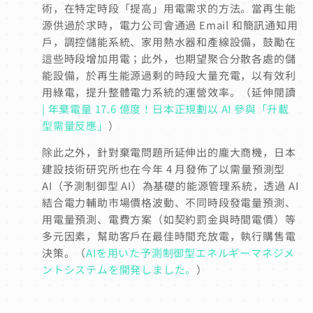
術，在特定時段「提高」用電需求的方法。當再生能
源供過於求時，電力公司會通過 Email 和簡訊通知用
戶，調控儲能系統、家用熱水器和產線設備，鼓勵在
這些時段增加用電；此外，也期望聚合分散各處的儲
能設備，於再生能源過剩的時段大量充電，以有效利
用綠電，提升整體電力系統的運營效率。
（延伸閱讀
| 年棄電量 17.6 億度！日本正規劃以 AI 參與「升載
型需量反應」
）
除此之外，針對棄電問題所延伸出的龐大商機，日本
建設技術研究所也在今年 4 月發佈了以需量預測型
AI（予測制御型 AI）為基礎的能源管理系統，透過 AI
結合電力輔助市場價格波動、不同時段發電量預測、
用電量預測、電費方案（如契約罰金與時間電價）等
多元因素，幫助客戶在最佳時間充放電，執行購售電
決策。（
AIを用いた予測制御型エネルギーマネジメ
ントシステムを開発しました。
）