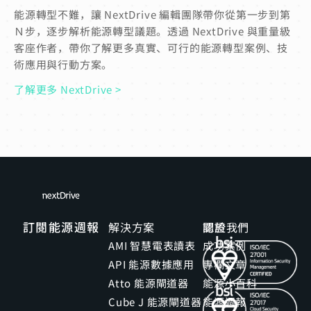
能源轉型不難，讓 NextDrive 編輯團隊帶你從第一步到第
Ｎ步，逐步解析能源轉型議題。透過 NextDrive 與重量級
客座作者，帶你了解更多真實、可行的能源轉型案例、技
術應用與行動方案。
了解更多 NextDrive >
訂閱能源週報
解決方案
關於我們
認證
AMI 智慧電表讀表
成功案例
API 能源數據應用
專欄文章
Atto 能源閘道器
能源小百科
Cube J 能源閘道器
能源週報