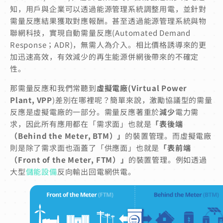
知，用戶與企業可以透過能源管理系統調整用電，並針對
需量反應結果獲取對應報酬。甚至透過能源管理系統與物
聯網科技，實現自動需量反應(Automated Demand
Response；ADR)，無需人為介入。相比價格誘導來的更
加迅速高效，有效減少的再生能源併網後帶來的不確定
性。
那需量反應和我們常聽到
虛擬電廠(Virtual Power
Plant, VPP
)差別在哪裡呢？簡單來說，激勵協議型的需量
反應是虛擬電廠的一部分。需量反應著重於
減少
電力需
求，因此所有應用都在「需求面」也就是
「表後端
（Behind the Meter, BTM）」
的裝置管理。而虛擬電廠
則是除了需求面也涵蓋了「供應面」也就是
「表前端
（Front of the Meter, FTM）」
的裝置管理。例如透過
大型
儲能設備
反向輸出回電網供電。