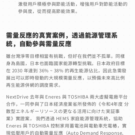
激發用戶積極參與節能活動，增強用戶對節能活動的
參與度，從而提高節能效果。
需量反應的真實案例，透過能源管理系
統，自動參與需量反應
雖台灣淨零目標相當有挑戰，但好在我們並不孤單。同樣
身為島國，日本也面臨國家能源轉型挑戰。日本政府目標
在 2030 年達到 36% ~ 38% 的再生能源佔比，因此急需發
展出可以即時發動的大規模需量反應，以預備未來高比例
再生能源併網的調度需求。
NextDrive 去年與 Eneres 與 TOSHIBA 兩大虛擬電廠平台
合作，一同參與了日本経済産業省所發佈的《令和4年度 分
散型エネルギーリソースの更なる活用に向けた実証事
業》實證案， 我們透過 HEMS 家庭能源管理系統，協助
Eneres 與 TOSHIBA 控制家用蓄電池與電動車充電樁，實
現低壓用戶的自動需量反應（Auto Demand Response,