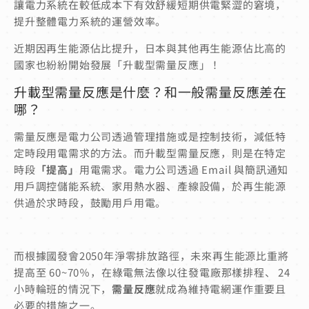
讓電力系統在較低成本下有效舒緩短期供電緊澀的窘境，
提升整體電力系統的運營效率。
近期因再生能源佔比提升，日本與其他再生能源佔比高的
國家也紛紛開始發展「升載型需量反應」！
升載型需量反應是什麼？和一般需量反應差在
哪？
需量反應是電力公司透過管理措施或是控制技術，減低特
定時段用電需求的方法。
而升載型需量反應，則是在特定
時段
「提高」
用電需求。電力公司透過 Email 與簡訊通知
用戶調控儲能系統、家用熱水器、產線設備，於再生能源
供過於求時段，鼓勵用戶用電。
而根據國發會2050年淨零排放路徑，未來再生能源比重將
提高至 60~70％，在綠電無法像以往發電廠那樣排程、 24
小時輪班的情況下，
需量反應
就成為維持電網運作重要且
必要的措施之一。