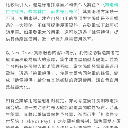
比較吸引人，還是綠電採購直／轉供令人嚮往？
（
綠電轉
供這樣買，綠電轉供、直供差別是？
）其實兩種方案缺一
不可。初期來説，建立自發自用的屋頂型太陽能是不可錯
過的一大策略，不僅可提供屋頂隔熱，在發電當下就可抵
銷用電。如果發電大於用電，還可以透過「餘電轉供」提
供其他廠區使用，近一步提升綠電使用效率。
以 NextDrive 實際服務的客戶為例，我們協助製造業者在
屋頂面積最為廣大的廠房，集中建置屋頂型太陽能。並為
全台所有廠房導入能源管理系統。當太陽能發電量超過用
電時，透過「餘電轉供」，使原本躉售回台電的綠電，變
成「餘電轉供」給全台其他據點的廠房使用。讓自發自用
效益最大化。
如有企業解用電型態相對穩定，亦可考慮簽訂長期綠電採
購合約。唯一要注意的是因綠能發電具間歇性特質，若產
生餘電、其將以躉購費率售予台電，進而衍生「無條件支
付契約（Take or Pay）」之差價補償機制，購售電雙方須
瞭解此一機制以確保本身之權益並估算購電成本／售電收