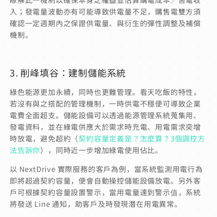
入；發電量波動亦有可能導致供電量不足，購售電雙方須
確認一定週期內之保證供電量、與衍生的彈性調整及補償
機制。
3. 削峰填谷：建制儲能系統
綠色能源更加永續，同時也更難管理。看天吃飯的特性，
若沒有與之搭配的管理機制，一時供電不穩便可導致企業
電費全面超支。
儲能設備可以透過能源管理系統蒐集用、
發電資料，並在綠電供應大於需求時充電、用電需求突增
時放電，避免超約（
契約容量定義是？怎麼算？3個調控方
法告訴你
），同時近一步增加綠電使用佔比。
以 NextDrive 實際服務的客戶為例，當系統監測用電行為
即將超過契約容量，便會自動操控儲能設備放電。另外客
戶可根據契約容量設置警示，當用電量達到警示值，系統
將發送 Line 通知，助客戶及時發現潛在用電異常。