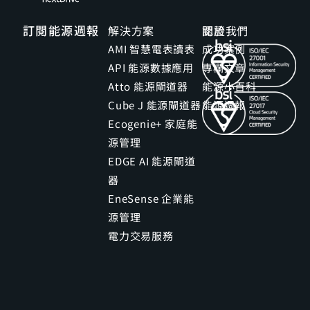
訂閱能源週報
解決方案
關於我們
認證
AMI 智慧電表讀表
成功案例
API 能源數據應用
專欄文章
Atto 能源閘道器
能源小百科
Cube J 能源閘道器
能源週報
Ecogenie+ 家庭能
源管理
EDGE AI 能源閘道
器
EneSense 企業能
源管理
電力交易服務