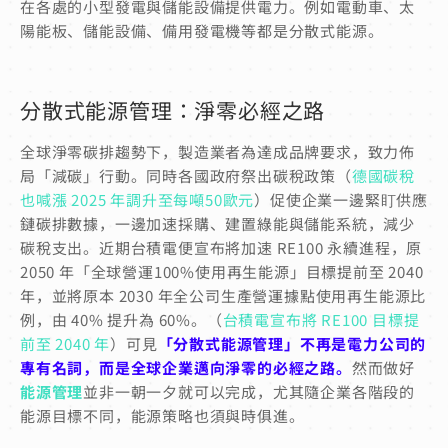
在各處的小型發電與儲能設備提供電力。例如電動車、太
陽能板、儲能設備、備用發電機等都是分散式能源。
分散式能源管理：淨零必經之路
全球淨零碳排趨勢下，製造業者為達成品牌要求，致力佈
局「減碳」行動。同時各國政府祭出碳稅政策（
德國碳稅
也喊漲 2025 年調升至每噸50歐元
）促使企業一邊緊盯供應
鏈碳排數據，一邊加速採購、建置綠能與儲能系統，減少
碳稅支出。
近期台積電便宣布將加速 RE100 永續進程，原
2050 年「全球營運100%使用再生能源」目標提前至 2040
年，並將原本 2030 年全公司生產營運據點使用再生能源比
例，由 40% 提升為 60%。（
台積電宣布將 RE100 目標提
前至 2040 年
）
可見
「分散式能源管理」
不再是電力公司的
專有名詞，而是全球企業邁向淨零的必經之路。
然而做好
能源管理
並非一朝一夕就可以完成，尤其隨企業各階段的
能源目標不同，能源策略也須與時俱進。