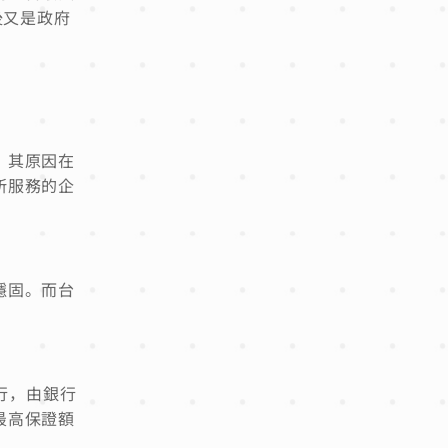
後又是政府
。其原因在
所服務的企
穩固。而台
行，由銀行
最高保證額