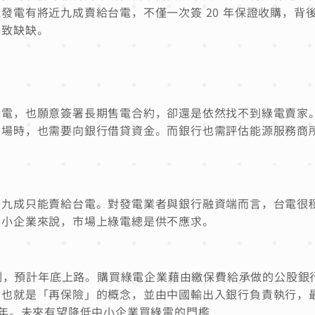
發電有將近九成賣給台電，不僅一次簽 20 年保證收購，背
興致缺缺。
綠電，也願意簽署長期售電合約，卻還是依然找不到綠電賣家
案場時，也需要向銀行借貸資金。而銀行也需評估能源服務商
乎九成只能賣給台電。對發電業者與銀行融資端而言，台電很
中小企業來說，市場上綠電總是供不應求。
機制，預計年底上路。購買綠電企業藉由繳保費給承做的公股銀
，也就是「再保險」的概念，並由中國輸出入銀行負責執行，
20 年。未來有望降低中小企業買綠電的門檻