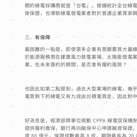
期的綠電採購商就是「台電」。根據統計全台綠電
掛保證，也導致綠電發電業者對於普通企業買家
三、
有保障
最困難的一點是，即使眾多企業有意願要買大量
於能源服務商在建置風力發電案場、太陽能發電
業，在未來簽約的期間，是否會有履約風險？
也因此如第二點提到，過去大型案場的綠電，幾
電買剩下的綠電又有九成由台積電買走，因此對
好消息是，經濟部跨單位規劃 CPPA 綠電信保
提供履約擔保，銀行再向融保中心申請融資保證
度 80 億元，保證成數最高 8 成，期限最長為 