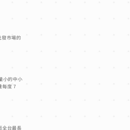
批發市場的
量小的中小
每度 7
而全台最長