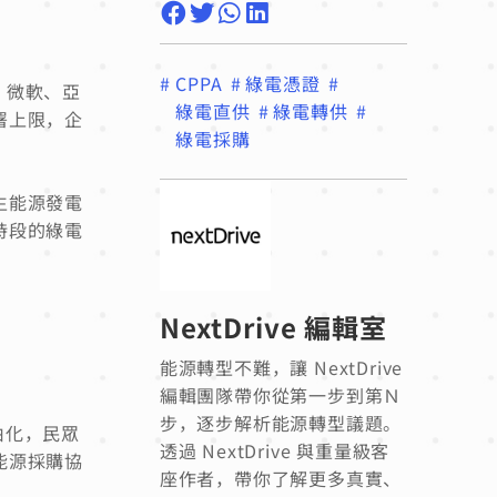
#
CPPA
#
綠電憑證
#
業、微軟、亞
綠電直供
#
綠電轉供
#
署上限，企
綠電採購
生能源發電
時段的綠電
NextDrive 編輯室
能源轉型不難，讓 NextDrive
編輯團隊帶你從第一步到第Ｎ
步，逐步解析能源轉型議題。
自由化，民眾
透過 NextDrive 與重量級客
能源採購協
座作者，帶你了解更多真實、