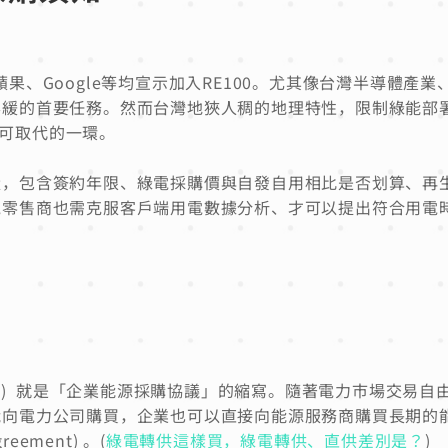
括蘋果、Google等均宣示加入RE100。尤其像台灣半導體產
容緩的首要任務。然而台灣地狹人稠的地理特性，限制綠能部
不可取代的一環。
量，包含簽約年限、綠電採購價與自發自用相比是否划算、再
電零售商也需克服客戶端用電數據分析、才可以提出符合用電
？
e Agreement) 就是「企業能源採購協議」的縮寫。隨著電力市場交易
能向電力公司購買，企業也可以直接向能源服務商購買長期的
reement) 。(
綠電轉供這樣買，綠電轉供、直供差別是？
)