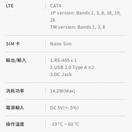
LTE
CAT4
JP version: Bands 1, 3, 8, 18, 19,
26
TW version: Bands 1, 3, 8
SIM 卡
Nano Sim
輸出/輸入
1.RS-485 x 1
2.USB 2.0 Type A x 2
3.DC Jack
消耗功率
14.2W(Max)
電源輸入
DC 5V(+- 5%)
操作溫度
-10 °C ~ 60 °C