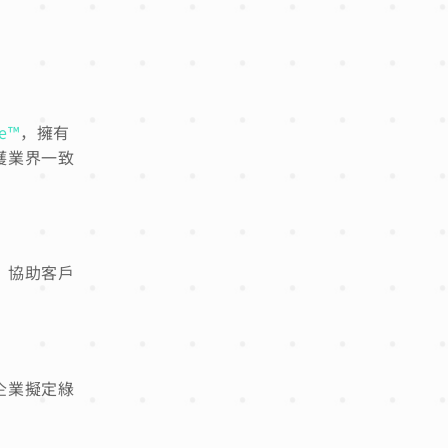
se™
，擁有
獲業界一致
，協助客戶
企業擬定綠