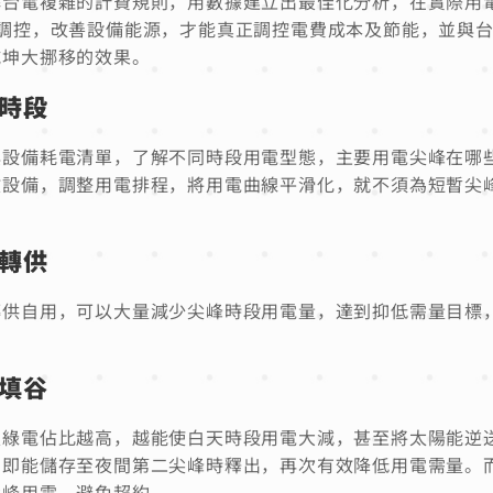
解台電複雜的計費規則，用數據建立出最佳化分析，在實際用
調控，改善設備能源，才能真正調控電費成本及節能，並與
乾坤大挪移的效果。
峰時段
與設備耗電清單，了解不同時段用電型態，主要用電尖峰在哪
效設備，調整用電排程，將用電曲線平滑化，就不須為短暫尖
電轉供
轉供自用，可以大量減少尖峰時段用電量，達到抑低需量目標
峰填谷
入綠電佔比越高，越能使白天時段用電大減，甚至將太陽能逆
，即能儲存至夜間第二尖峰時釋出，再次有效降低用電需量。
尖峰用電、避免超約。