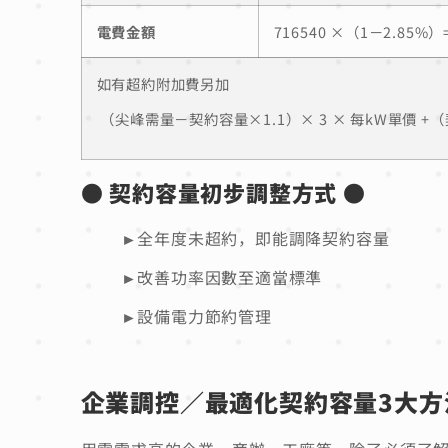
電費金額
716540 ×（1－2.85%）=
如有超約附加費另加
（尖峰需量－契約容量×1.1）× 3 × 每kW單價 +（
● 契約容量初步調整方式 ●
►全年度未超約，即能調降契約容量
►改善功率因數至適當標準
►設備電力節約管理
企業調控／最適化契約容量3大方