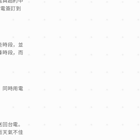
電與超約中
台電簽訂到
些時段，並
峰時段，而
，同時用電
送回台電。
而天氣不佳