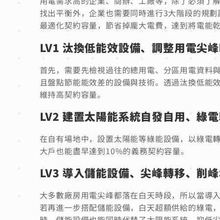
用電需求高的企業、商辦、工廠等，除了必須了
找出平衡外，企業也需要同時進行3大階段的規劃
最適化契約容量，節省掉龐大電費，達到將電能
LV1 汰換低能效設備、調整用電尖
首先，需要先檢視過往的總用電、分區用電資料
且盤點節能能效差的設備與技術。透過汰換低能
維持高契約容量。
LV2 建置太陽能系統自發自用、綠
在自有場地中，設置太陽能等綠能設備，以綠電
大戶也能盡早達到10%的義務契約容量。
LV3 導入儲能設備、尖峰轉移、削
大多數廠房用電尖峰都落在白天時段，所以當導
若再進一步搭配儲能設備，白天超額供給的綠電
時，儲能設備也能同時代替了太陽能系統，抑低