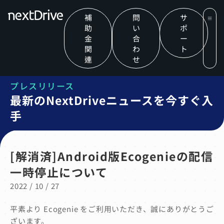
補
問
サ
助
い
ポ
金
合
ー
関
わ
ト
連
せ
プレスリリース
最新のNextDriveニュースを今すぐ入
手
[解消済]Android版Ecogenieの配信
一時停止について
2022 / 10 / 27
平素より Ecogenie をご利用いただき、誠にありがとうご
ざいます。