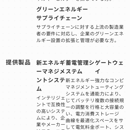
グリーンエネルギー
サプライチェーン
サプライチェーンに対する上流の製造業
者の要件に対応し、企業のグリーンエネ
ルギー設置の拡張と管理が必要な方。
提供製品
新エネルギ
蓄電管理シ
ゲートウェ
ーマネジメ
ステム
イ
ントシステ
新エネルギー
強力なコンピ
マネジメント
ューティング
ム
システムを通
能力により、
インテリジェ
じてバッテリ
複数の接続規
ントで互換性
ーの調整を行
格と大容量の
の高いシステ
い、電力消費
ストレージ
ムにより、企
曲線を最適化
スペースをサ
業やメーカー
して電気料金
ポート、シス