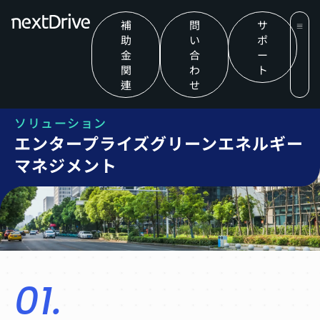
補
問
サ
助
い
ポ
金
合
ー
関
わ
ト
連
せ
ソリューション
エンタープライズグリーンエネルギー
マネジメント
01.