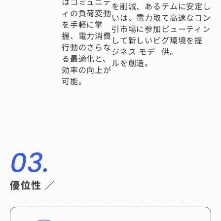
はコミュニテ
を削減、ある
テムに安定し
ィの負荷変動
いは、電力取
て高速なコン
を手軽に掌
引市場に参加
ピューティン
握、電力消費
して新しいビ
グ環境を提
行動のさらな
ジネス モデ
供。
る最適化と、
ルを創造。
効率の向上が
可能。
03.
優位性 ／