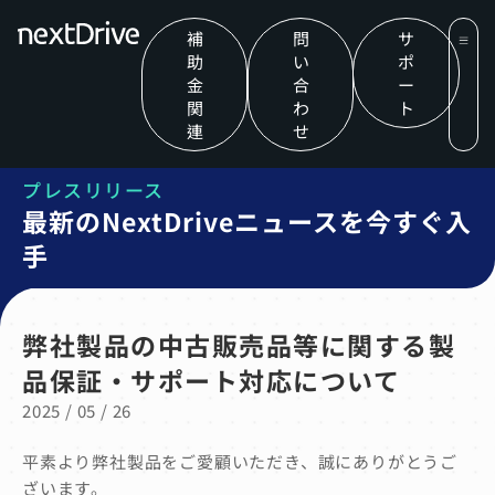
補
問
サ
助
い
ポ
金
合
ー
関
わ
ト
連
せ
プレスリリース
最新のNextDriveニュースを今すぐ入
手
弊社製品の中古販売品等に関する製
品保証・サポート対応について
2025 / 05 / 26
平素より弊社製品をご愛顧いただき、誠にありがとうご
ざいます。