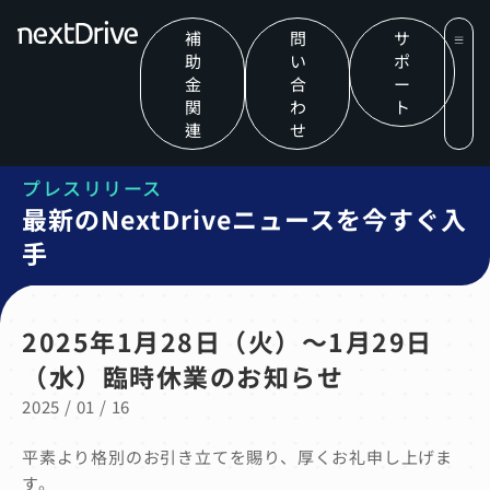
補
問
サ
助
い
ポ
金
合
ー
関
わ
ト
連
せ
プレスリリース
最新のNextDriveニュースを今すぐ入
手
2025年1月28日（火）～1月29日
（水）臨時休業のお知らせ
2025 / 01 / 16
平素より格別のお引き立てを賜り、厚くお礼申し上げま
す。