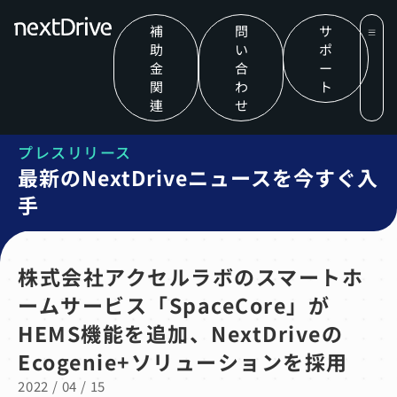
補
問
サ
助
い
ポ
金
合
ー
関
わ
ト
連
せ
プレスリリース
最新のNextDriveニュースを今すぐ入
手
株式会社アクセルラボのスマートホ
ームサービス「SpaceCore」が
HEMS機能を追加、NextDriveの
Ecogenie+ソリューションを採用
2022 / 04 / 15