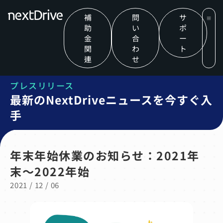
補
問
サ
助
い
ポ
金
合
ー
関
わ
ト
連
せ
プレスリリース
最新のNextDriveニュースを今すぐ入
手
年末年始休業のお知らせ：2021年
末〜2022年始
2021 / 12 / 06