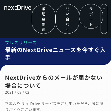
補
問
サ
助
い
ポ
金
合
ー
関
わ
ト
連
せ
プレスリリース
最新のNextDriveニュースを今すぐ入
手
NextDriveからのメールが届かない
場合について
2021 / 08 / 02
平素より NextDrive サービスをご利用いただき、誠にあ
りがとうございます。