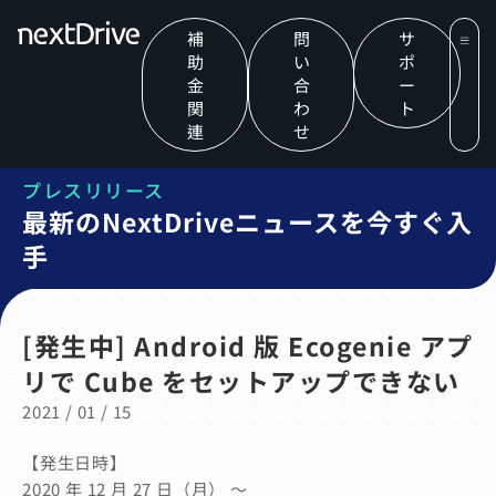
補
問
サ
助
い
ポ
金
合
ー
関
わ
ト
連
せ
プレスリリース
最新のNextDriveニュースを今すぐ入
手
[発生中] Android 版 Ecogenie アプ
リで Cube をセットアップできない
2021 / 01 / 15
【発生日時】
2020 年 12 月 27 日（月） ～