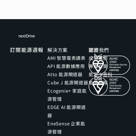
訂閱能源週報
解決方案
關於我們
認證
AMI 智慧電表讀表
成功案例
API 能源數據應用
專欄文章
Atto 能源閘道器
能源小百科
Cube J 能源閘道器
能源週報
Ecogenie+ 家庭能
源管理
EDGE AI 能源閘道
器
EneSense 企業能
源管理