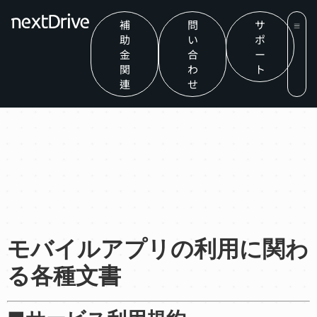
補
問
サ
助
い
ポ
金
合
ー
関
わ
ト
連
せ
モバイルアプリの利用に関わ
る各種文書