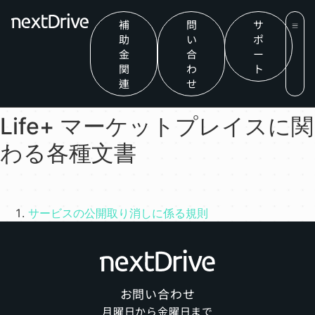
補
問
サ
助
い
ポ
金
合
ー
関
わ
ト
連
せ
Life+ マーケットプレイスに関
わる各種文書
サービスの公開取り消しに係る規則
お問い合わせ
月曜日から金曜日まで