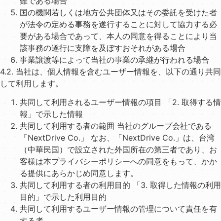
難である場合
国の機関若しくは地⽅公共団体⼜はその委託を受けた者
が法令の定める事務を遂⾏することに対して協⼒する必
要がある場合であって、本⼈の同意を得ることにより当
該事務の遂⾏に⽀障を及ぼすおそれがある場合
事業譲渡等によって当社の事業の承継が⾏われる場合
4.2. 当社は、個⼈情報を含むユーザー情報を、以下の通り共同
して利⽤します。
共同して利⽤されるユーザー情報の項⽬ 「2. 取得する情
報」で⽰した情報
共同して利⽤する者の範囲 当社のグループ会社である
「NextDrive Co.」 なお、「NextDrive Co.」は、台湾
（中華⺠国）で設⽴された外国所在の第三者であり、お
客様は本プライバシーポリシーへの同意をもって、かか
る提供にあらかじめ同意します。
共同して利⽤する者の利⽤⽬的 「3. 取得した情報の利⽤
⽬的」で⽰した利⽤⽬的
共同して利⽤するユーザー情報の管理について責任を有
する者