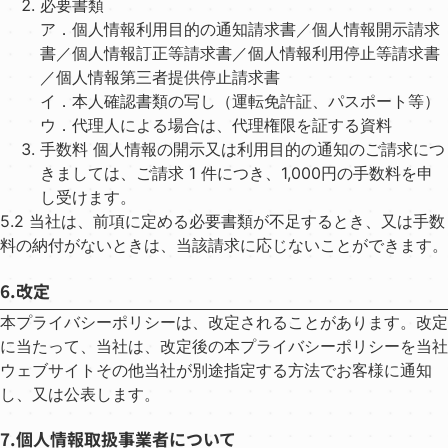
必要書類
ア．個⼈情報利⽤⽬的の通知請求書／個⼈情報開⽰請求
書／個⼈情報訂正等請求書／個⼈情報利⽤停⽌等請求書
／個⼈情報第三者提供停⽌請求書
イ．本⼈確認書類の写し（運転免許証、パスポート等）
ウ．代理⼈による場合は、代理権限を証する資料
⼿数料 個⼈情報の開⽰⼜は利⽤⽬的の通知のご請求につ
きましては、ご請求 1 件につき、1,000円の⼿数料を申
し受けます。
5.2 当社は、前項に定める必要書類が不⾜するとき、⼜は⼿数
料の納付がないときは、当該請求に応じないことができます。
6.改定
本プライバシーポリシーは、改定されることがあります。改定
に当たって、当社は、改定後の本プライバシーポリシーを当社
ウェブサイトその他当社が別途指定する⽅法でお客様に通知
し、⼜は公表します。
7.個⼈情報取扱事業者について