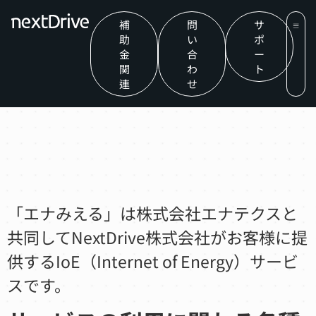
補
問
サ
助
い
ポ
金
合
ー
関
わ
ト
連
せ
「エナみえる」は株式会社エナテクスと
共同してNextDrive株式会社がお客様に提
供するIoE（Internet of Energy）サービ
スです。