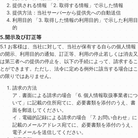
提供される情報 「2. 取得する情報」で⽰した情報
提供⽅法：当社サーバーから提供先への⾃動送信
利⽤⽬的 「3. 取得した情報の利⽤⽬的」で⽰した利⽤⽬
的
5.開⽰及び訂正等
5.1 お客様は、当社に対して、当社が保有する⾃らの個⼈情報
の開⽰、利⽤⽬的の通知、訂正等、利⽤の停⽌若しくは消去⼜
は第三者への提供の停⽌を、以下の⼿続によって、請求するこ
とができます。ただし、法令に定める例外に該当する場合はこ
の限りではありません。
請求の⽅法
ア．書⾯による請求の場合 「6. 個⼈情報取扱事業者につ
いて」に記載の住所宛てに、必要書類を添付のうえ、書
⾯を郵送してください。
イ．電磁的記録による請求の場合 「7. お問い合わせ」に
記載のメールアドレス宛てに、必要書類を添付のうえ、
電⼦メールを送信してください。