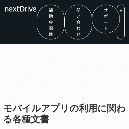
補
問
サ
助
い
ポ
金
合
ー
関
わ
ト
連
せ
モバイルアプリの利用に関わ
る各種文書