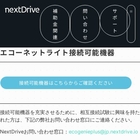
補
問
サ
助
い
ポ
金
合
ー
関
わ
ト
連
せ
エコーネットライト接続可能機器
接続可能機器はこちらからご確認ください
接続可能機器を充実させるために、相互接続試験に興味を持た
れた方は、下記の弊社お問い合わせ窓口にご連絡ください。
NextDriveお問い合わせ窓口：
ecogenieplus@jp.nextdrive.io