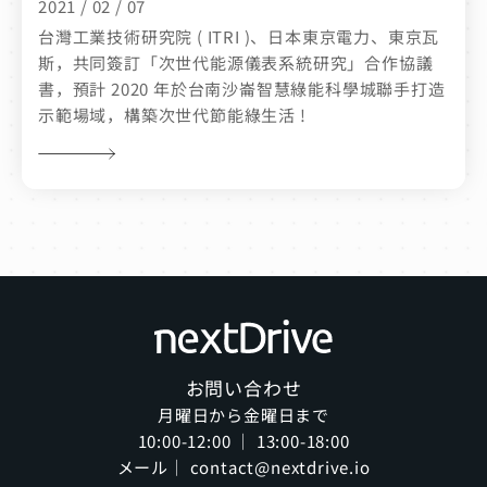
2021 / 02 / 07
台灣工業技術研究院 ( ITRI )、日本東京電力、東京瓦
斯，共同簽訂「次世代能源儀表系統研究」合作協議
書，預計 2020 年於台南沙崙智慧綠能科學城聯手打造
示範場域，構築次世代節能綠生活 !
お問い合わせ
月曜日から金曜日まで
10:00-12:00 ｜ 13:00-18:00
メール｜ contact@nextdrive.io