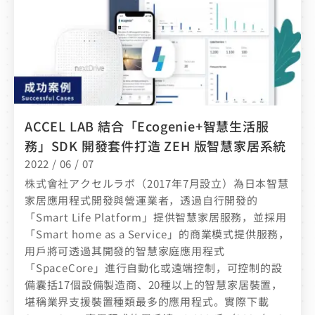
ACCEL LAB 結合「Ecogenie+智慧生活服
務」SDK 開發套件打造 ZEH 版智慧家居系統
2022 / 06 / 07
株式會社アクセルラボ（2017年7月設立）為日本智慧
家居應用程式開發與營運業者，透過自行開發的
「Smart Life Platform」提供智慧家居服務，並採用
「Smart home as a Service」的商業模式提供服務，
用戶將可透過其開發的智慧家庭應用程式
「SpaceCore」進行自動化或遠端控制，可控制的設
備囊括17個設備製造商、20種以上的智慧家居裝置，
堪稱業界支援裝置種類最多的應用程式。實際下載