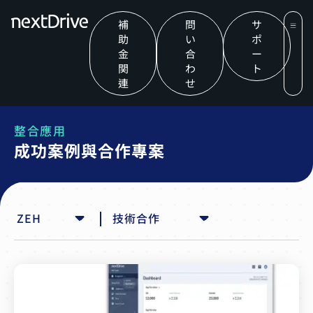
補
問
サ
助
い
ポ
金
合
ー
関
わ
ト
連
せ
整合應用
成功案例與合作專案