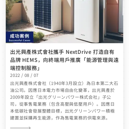
出光興產株式會社攜手 NextDrive 打造自有
品牌 HEMS，向終端用戶推廣「能源管理與遠
端控制服務」
2022 / 08 / 07
出光興產株式會社（1940年3月設立）為日本第二大石
油公司。因應日本電力市場自由化變革，出光興產於
2009年設立「出光グリーンパワー株式会社」子公
司，從事售電業務（包含高壓與低壓用戶）。因應日
本低碳社會發展整體目標，出光グリーンパワー積極
建置並採購再生能源，作為售電業務的供電來源。