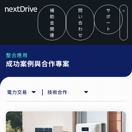
補
問
サ
助
い
ポ
金
合
ー
関
わ
ト
連
せ
整合應用
成功案例與合作專案