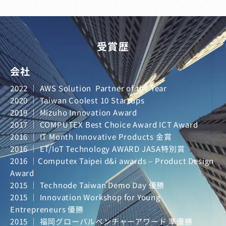
受賞歴
会社
2022 ｜ AWS Solution Partner of the Year
2020 ｜ Taiwan Coolest 10 Startups
2019 ｜ Mizuho Innovation Award
2017 ｜ COMPUTEX Best Choice Award ICT Award
2016 ｜ IT Month Innovative Products 金賞
2016 ｜ ET/IoT Technology AWARD JASA特別賞
2016 ｜Computex Taipei d&i awards – Product Design
Award
2015 ｜ Technode Taiwan Demo Day 優勝
2015 ｜ Innovation Workshop for Young
Entrepreneurs 優勝
2015 ｜ 福岡グローバルベンチャーアワード 準優勝