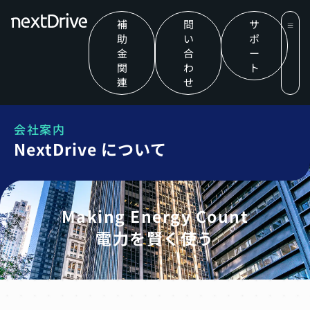
補
問
サ
助
い
ポ
金
合
ー
関
わ
ト
連
せ
会社案内
NextDrive について
Making Energy Count
電力を賢く使う