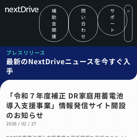
補
問
サ
助
い
ポ
金
合
ー
関
わ
ト
連
せ
プレスリリース
最新のNextDriveニュースを今すぐ入
手
「令和７年度補正 DR家庭用蓄電池
導入支援事業」情報発信サイト開設
のお知らせ
2026 / 02 / 27