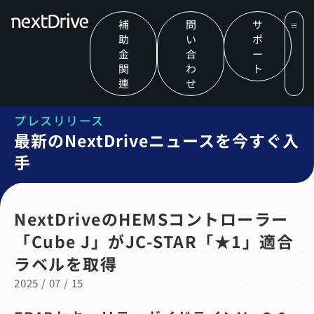
補
問
サ
助
い
ポ
金
合
ー
関
わ
ト
連
せ
プレスリリース
最新のNextDriveニュースを今すぐ入
手
NextDriveのHEMSコントローラー
「Cube J」がJC-STAR「★1」適合
ラベルを取得
2025 / 07 / 15