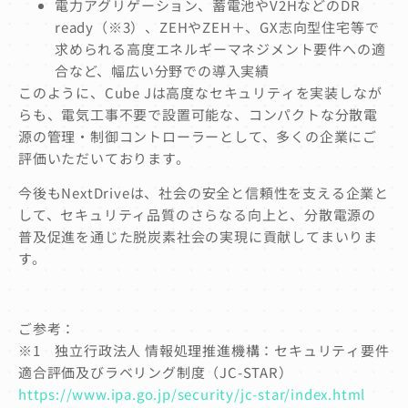
電力アグリゲーション、蓄電池やV2HなどのDR
ready（※3）、ZEHやZEH＋、GX志向型住宅等で
求められる高度エネルギーマネジメント要件への適
合など、幅広い分野での導入実績
このように、Cube Jは高度なセキュリティを実装しなが
らも、電気工事不要で設置可能な、コンパクトな分散電
源の管理・制御コントローラーとして、多くの企業にご
評価いただいております。
今後もNextDriveは、社会の安全と信頼性を支える企業と
して、セキュリティ品質のさらなる向上と、分散電源の
普及促進を通じた脱炭素社会の実現に貢献してまいりま
す。
ご参考：
※1 独立行政法人 情報処理推進機構：セキュリティ要件
適合評価及びラベリング制度（JC-STAR）
https://www.ipa.go.jp/security/jc-star/index.html