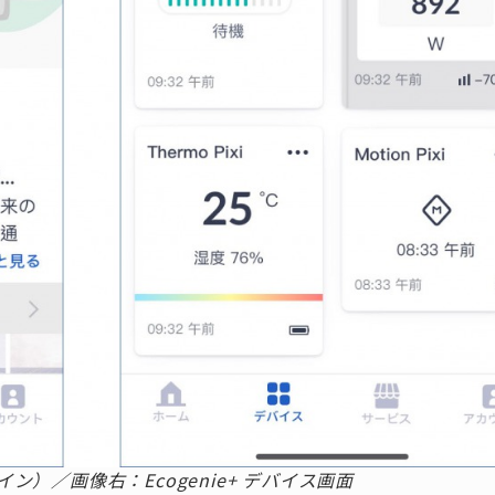
イン）／画像右：Ecogenie+ デバイス画面