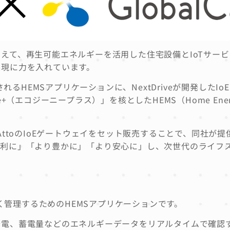
えて、再生可能エネルギーを活用した住宅設備とIoTサー
実現に力を入れています。
るHEMSアプリケーションに、NextDriveが開発したIoE（I
ie+（エコジーニープラス）」を核としたHEMS（Home Ener
。
AttoのIoEゲートウェイをセット販売することで、同社が提
便利に」「より豊かに」「より安心に」し、次世代のライフ
こく管理するためのHEMSアプリケーションです。
発電、蓄電量などのエネルギーデータをリアルタイムで確認