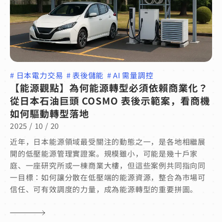
#
日本電力交易
#
表後儲能
#
AI 需量調控
【能源觀點】為何能源轉型必須依賴商業化？
從日本石油巨頭 COSMO 表後示範案，看商機
如何驅動轉型落地
2025 / 10 / 20
近年，日本能源領域最受關注的動態之一，是各地相繼展
開的低壓能源管理實證案。規模雖小，可能是幾十戶家
庭、一座研究所或一棟商業大樓，但這些案例共同指向同
一目標：如何讓分散在低壓端的能源資源，整合為市場可
信任、可有效調度的力量，成為能源轉型的重要拼圖。