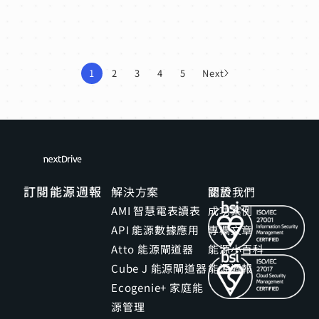
1
2
3
4
5
Next
訂閱能源週報
解決方案
關於我們
認證
AMI 智慧電表讀表
成功案例
API 能源數據應用
專欄文章
Atto 能源閘道器
能源小百科
Cube J 能源閘道器
能源週報
Ecogenie+ 家庭能
源管理