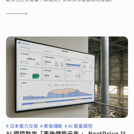
#
日本電力交易
#
表後儲能
#
AI 需量調控
AI 調控助攻「表後儲能元年 」 NextDrive 以