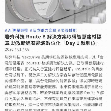
#
AI 需量調控
#
日本電力交易
#
表後儲能
聯齊科技 Route B 解決方案取得智慧建材標
章 助攻新建案能源數位化「Day 1 就到位」
2026 / 01 / 08
聯齊科技 NextDrive 長期耕耘能源數據應用技術，其「台
電智慧電表 Route B 數據讀取解決方案」已取得智慧建材
標章認證，正式納入智慧建材評鑒體系。Route B 為目前
台電規範下，開放第三方解決方案合法存取低壓用電數據
的標準介面，讓「與台電同步的能源數據」得以即時應用
於建築能源管理等新能源服務。未來從事建築樓宇自動化
業務的系統整合商，若於新建案規劃階段即將 Route B 解
決方案納入規劃設計，不僅有助建商在申請智慧建築標章
時取得加分，進一步銜接容積獎勵政策誘因，也能讓能源
數位化在交屋當下即成立，對齊未來能源應用發展。