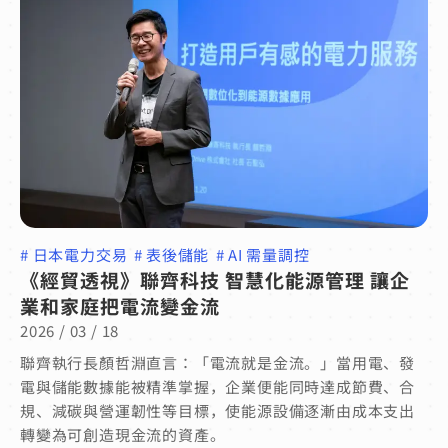
#
日本電力交易
#
表後儲能
#
AI 需量調控
《經貿透視》聯齊科技 智慧化能源管理 讓企
業和家庭把電流變金流
2026 / 03 / 18
聯齊執行長顏哲淵直言：「電流就是金流。」當用電、發
電與儲能數據能被精準掌握，企業便能同時達成節費、合
規、減碳與營運韌性等目標，使能源設備逐漸由成本支出
轉變為可創造現金流的資產。