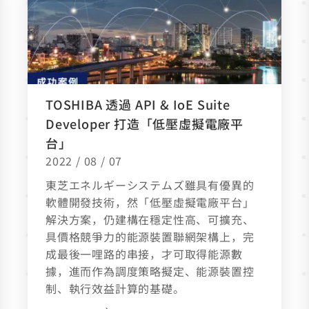
TOSHIBA 透過 API & IoE Suite
Developer 打造「低壓虛擬電廠平
台」
2022 / 08 / 07
東芝エネルギーシステムズ雖具有優異的
軟體開發技術，然「低壓虛擬電廠平台」
解決方案，仍建構在穩定性高、可擴充、
具價格競爭力的能源裝置聯網架構上，完
成最後一哩路的串接，才可取得能源數
據，進而作為調度策略擬定、能源裝置控
制、執行效益計算的基礎。