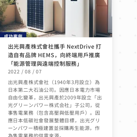
出光興產株式會社攜手 NextDrive 打
造自有品牌 HEMS，向終端用戶推廣
「能源管理與遠端控制服務」
2022 / 08 / 07
出光興產株式會社（1940年3月設立）為
日本第二大石油公司。因應日本電力市場
自由化變革，出光興產於2009年設立「出
光グリーンパワー株式会社」子公司，從
事售電業務（包含高壓與低壓用戶）。因
應日本低碳社會發展整體目標，出光グリ
ーンパワー積極建置並採購再生能源，作
為售電業務的供電來源。