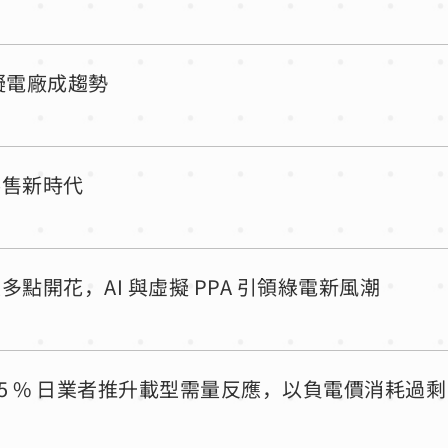
擬電廠成趨勢
零售新時代
開花，AI 與虛擬 PPA 引領綠電新風潮
1.5 % 日業者推升載型需量反應，以負電價消耗過剩