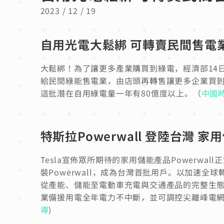
2023 / 12 / 19
自用光電大鬆綁 可轉賣民間售電
大鬆綁！為了讓更多產業購買到綠電，經濟部14
給民間綠能售電業，由店頭再轉售讓更多企業買
這批潛在自用綠電量一年有80億度以上。（
中國
特斯拉Powerwall 登陸台灣 
Tesla宣佈眾所期待的家用儲能產品Powerwa
裝Powerwall，成為台灣首批用戶。以加速全
從產能、儲能至電動車充電與交通產品的完整生態系
業備援用電全年電力不中斷，並可調控尖離峰電網
導
)