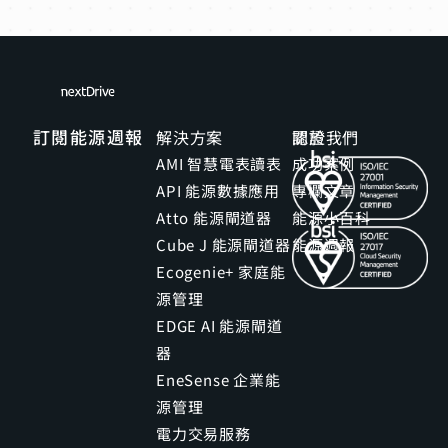
訂閱能源週報
解決方案
關於我們
認證
AMI 智慧電表讀表
成功案例
API 能源數據應用
專欄文章
Atto 能源閘道器
能源小百科
Cube J 能源閘道器
能源週報
Ecogenie+ 家庭能
源管理
EDGE AI 能源閘道
器
EneSense 企業能
源管理
電力交易服務