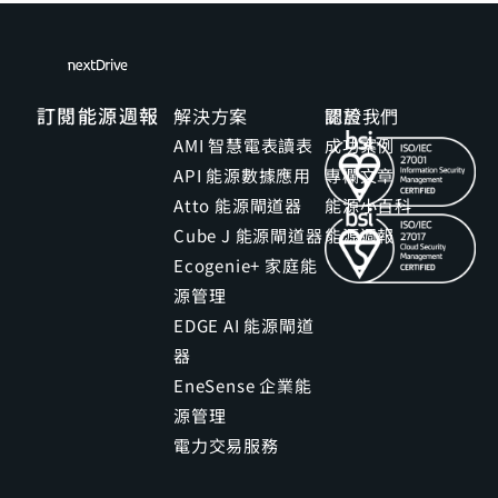
訂閱能源週報
解決方案
關於我們
認證
AMI 智慧電表讀表
成功案例
API 能源數據應用
專欄文章
Atto 能源閘道器
能源小百科
Cube J 能源閘道器
能源週報
Ecogenie+ 家庭能
源管理
EDGE AI 能源閘道
器
EneSense 企業能
源管理
電力交易服務