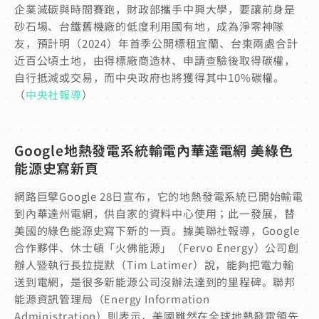
企業減碳與時間賽跑，財政部攜手中興大學，要讓前身是
砂石場、台鐵舊機廠的低度利用國有地，成為淨零神隊
友，預計明（2024）年首季公開標租宜蘭、台東兩處合計
近百公頃土地，由得標廠商造林、申請查驗後取得碳權，
自行抵減或交易，而中央政府也將獲得其中10%碳權。
（
中央社報導
）
Google地熱發電系統輸電內華達電網 美綠色
能源史寫新頁
網路巨擘Google 28日宣布，它的地熱發電系統已開始輸電
到內華達州電網，供自家的資料中心使用；此一發展，替
美國的綠色能源史寫下新的一頁。據美聯社報導，Google
合作夥伴、休士頓「火佛能源」（Fervo Energy）公司創
辦人暨執行長拉提默（Tim Latimer）說，能夠把電力輸
送到電網，是很多新能源公司沒辦法達到的里程碑。聯邦
能源資訊管理局（Energy Information
Administration）則表示，美國雖然在全球地熱發電領先