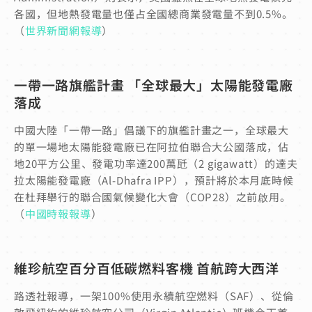
各國，但地熱發電量也僅占全國總商業發電量不到0.5%。
（
世界新聞網報導
）
一帶一路旗艦計畫 「全球最大」太陽能發電廠
落成
中國大陸「一帶一路」倡議下的旗艦計畫之一，全球最大
的單一場地太陽能發電廠已在阿拉伯聯合大公國落成，佔
地20平方公里、發電功率達200萬瓩（2 gigawatt）的達夫
拉太陽能發電廠（Al-Dhafra IPP），預計將於本月底時候
在杜拜舉行的聯合國氣候變化大會（COP28）之前啟用。
（
中國時報報導
）
維珍航空百分百低碳燃料客機 首航跨大西洋
路透社報導，一架100%使用永續航空燃料（SAF）、從倫