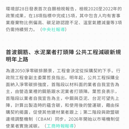
環境部28日發表首次自願檢視報告，檢視2020至2022年的
政策成果，在18項指標中完成15項，其中包含人均有害事
業廢棄物比例偏高、碳足跡認證不足、溫室氣體減量等3項
仍需持續努力。（
中央社報導
）
首波鋼筋、水泥業者打頭陣 公共工程減碳新規
明年上路
為達2050淨零碳排願景，工程會決定從採購契約下手。行
政院工程會副主委葉哲良指出，明年起，公共工程採購全
面納入淨零碳排強度，首階段以材料面的業者自我宣告為
主，由營造業裡的鋼筋跟水泥業者打頭陣。葉哲良表示，
首階段以業者自我宣告為主，中鋼與亞泥、台泥可望先上
陣，計算出製造時的蘊含碳，和使用後的營運碳，藉由採
購契約揭露，促使其他建材業者跟上；第二階段與歐盟碳
邊境調整機制（CBAM）同步，2026年開始以市場機制促
使業者實施減碳。（
工商時報報導
）