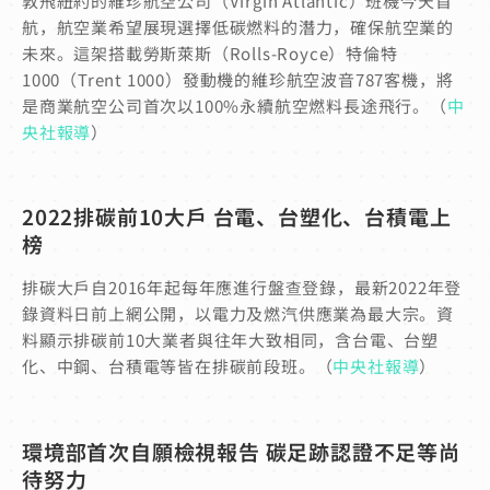
敦飛紐約的維珍航空公司（Virgin Atlantic）班機今天首
航，航空業希望展現選擇低碳燃料的潛力，確保航空業的
未來。這架搭載勞斯萊斯（Rolls-Royce）特倫特
1000（Trent 1000）發動機的維珍航空波音787客機，將
是商業航空公司首次以100%永續航空燃料長途飛行。（
中
央社報導
）
2022排碳前10大戶 台電、台塑化、台積電上
榜
排碳大戶自2016年起每年應進行盤查登錄，最新2022年登
錄資料日前上網公開，以電力及燃汽供應業為最大宗。資
料顯示排碳前10大業者與往年大致相同，含台電、台塑
化、中鋼、台積電等皆在排碳前段班。（
中央社報導
）
環境部首次自願檢視報告 碳足跡認證不足等尚
待努力