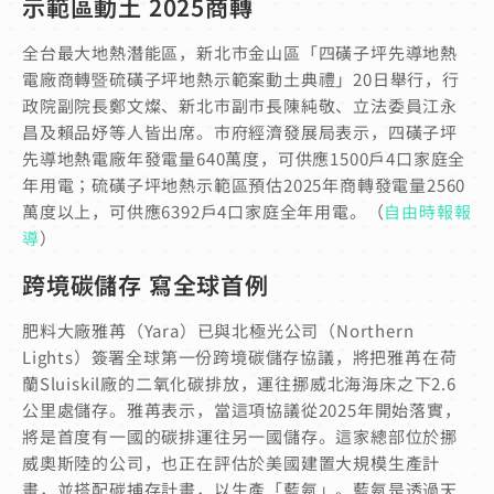
示範區動土 2025商轉
全台最大地熱潛能區，新北市金山區「四磺子坪先導地熱
電廠商轉暨硫磺子坪地熱示範案動土典禮」20日舉行，行
政院副院長鄭文燦、新北市副市長陳純敬、立法委員江永
昌及賴品妤等人皆出席。市府經濟發展局表示，四磺子坪
先導地熱電廠年發電量640萬度，可供應1500戶4口家庭全
年用電；硫磺子坪地熱示範區預估2025年商轉發電量2560
萬度以上，可供應6392戶4口家庭全年用電。（
自由時報報
導
）
跨境碳儲存 寫全球首例
肥料大廠雅苒（Yara）已與北極光公司（Northern
Lights）簽署全球第一份跨境碳儲存協議，將把雅苒在荷
蘭Sluiskil廠的二氧化碳排放，運往挪威北海海床之下2.6
公里處儲存。雅苒表示，當這項協議從2025年開始落實，
將是首度有一國的碳排運往另一國儲存。這家總部位於挪
威奧斯陸的公司，也正在評估於美國建置大規模生產計
畫，並搭配碳捕存計畫，以生產「藍氨」。藍氨是透過天