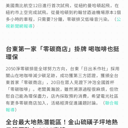
美國喬比航空12日進行首次試飛，從紐約曼哈頓起飛，在
紐約市上空完成試飛。從曼哈頓到約翰甘迺迪機場原本1個
多小時的車程，只需要7分鐘，零碳排又低噪音污染。（
公
視新聞網報導
）
台東第一家「零碳商店」掛牌 喝咖啡也挺
環保
2050淨零碳排是全球努力方向，台東「日出禾作社」採用
關山在地咖啡減少碳足跡，成功獲第三方認證，獲頒全台
東首家「零碳商店」，20日在眾人見證下沖泡全國首杯
「零碳咖啡」。老闆黃瀚說，雖然溯源過程很麻煩，但欣
慰自己能為環保盡力，店內採取預約消費，希望電光社區
有更多零碳商店加入，活絡經濟促進議題討論。（
聯合報
報導
）
全台最大地熱潛能區！金山硫磺子坪地熱