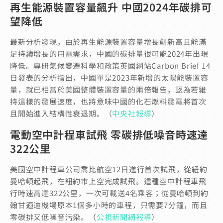
再生能源裝置容量飆升 中國2024年碳排可
望降低
最新分析發現，由於再生能源裝置容量增長創新高且能滿
足持續增長的用電需求，中國的碳排量很可能2024年出現
降低。專研氣候變遷科學和政策英國網站Carbon Brief 14
日發表的分析指出，中國單是2023年新增的太陽能裝置容
量，就已相當於美國整體裝置容量的兩倍報告，認為若維
持這樣的發展速度，也將意味中國的化石燃料發電將首次
且開始進入結構性衰退期。（
中央社報導
）
電動空中計程車試飛 零碳排低噪音時速達
322公里
美國空中計程車公司喬比航空12日進行首次試飛，從紐約
曼哈頓起飛，在紐約市上空完成試飛。這種空中計程車飛
行時速高達322公里，一次可載送4名乘客；從曼哈頓到約
翰甘迺迪機場原本1個多小時的車程，只需要7分鐘，而且
零碳排又低噪音污染。（
公視新聞網報導
）