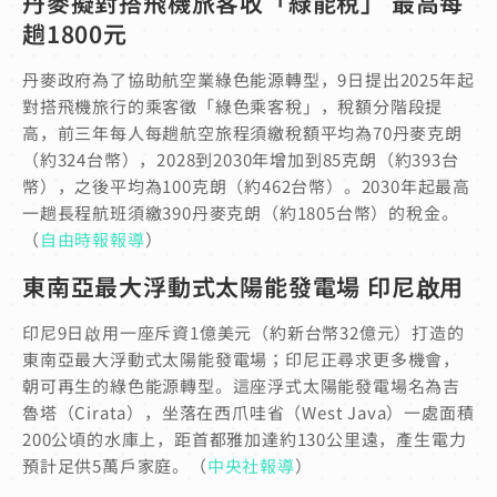
丹麥擬對搭飛機旅客收「綠能稅」 最高每
趟1800元
丹麥政府為了協助航空業綠色能源轉型，9日提出2025年起
對搭飛機旅行的乘客徵「綠色乘客稅」，稅額分階段提
高，前三年每人每趟航空旅程須繳稅額平均為70丹麥克朗
（約324台幣），2028到2030年增加到85克朗（約393台
幣），之後平均為100克朗（約462台幣）。2030年起最高
一趟長程航班須繳390丹麥克朗（約1805台幣）的稅金。
（
自由時報報導
）
東南亞最大浮動式太陽能發電場 印尼啟用
印尼9日啟用一座斥資1億美元（約新台幣32億元）打造的
東南亞最大浮動式太陽能發電場；印尼正尋求更多機會，
朝可再生的綠色能源轉型。這座浮式太陽能發電場名為吉
魯塔（Cirata），坐落在西爪哇省（West Java）一處面積
200公頃的水庫上，距首都雅加達約130公里遠，產生電力
預計足供5萬戶家庭。（
中央社報導
）