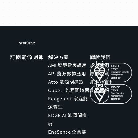
訂閱能源週報
解決方案
關於我們
認證
AMI 智慧電表讀表
成功案例
API 能源數據應用
專欄文章
Atto 能源閘道器
能源小百科
Cube J 能源閘道器
能源週報
Ecogenie+ 家庭能
源管理
EDGE AI 能源閘道
器
EneSense 企業能