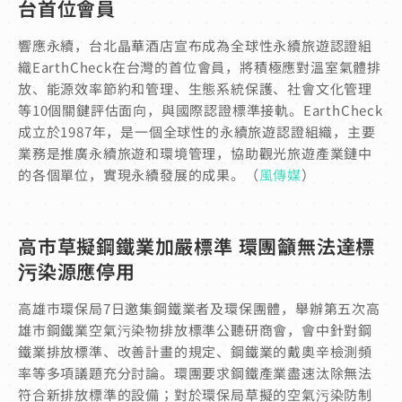
台首位會員
響應永續，台北晶華酒店宣布成為全球性永續旅遊認證組
織EarthCheck在台灣的首位會員，將積極應對溫室氣體排
放、能源效率節約和管理、生態系統保護、社會文化管理
等10個關鍵評估面向，與國際認證標準接軌。EarthCheck
成立於1987年，是一個全球性的永續旅遊認證組織，主要
業務是推廣永續旅遊和環境管理，協助觀光旅遊產業鏈中
的各個單位，實現永續發展的成果。（
風傳媒
）
高市草擬鋼鐵業加嚴標準 環團籲無法達標
污染源應停用
高雄市環保局7日邀集鋼鐵業者及環保團體，舉辦第五次高
雄市鋼鐵業空氣污染物排放標準公聽研商會，會中針對鋼
鐵業排放標準、改善計畫的規定、鋼鐵業的戴奧辛檢測頻
率等多項議題充分討論。環團要求鋼鐵產業盡速汰除無法
符合新排放標準的設備；對於環保局草擬的空氣污染防制