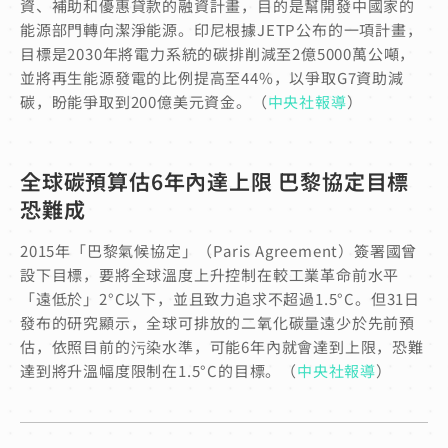
資、補助和優惠貸款的融資計畫，目的是幫開發中國家的
能源部門轉向潔淨能源。印尼根據JETP公布的一項計畫，
目標是2030年將電力系統的碳排削減至2億5000萬公噸，
並將再生能源發電的比例提高至44%，以爭取G7資助減
碳，盼能爭取到200億美元資金。（
中央社報導
）
全球碳預算估6年內達上限 巴黎協定目標
恐難成
2015年「巴黎氣候協定」（Paris Agreement）簽署國曾
設下目標，要將全球溫度上升控制在較工業革命前水平
「遠低於」2°C以下，並且致力追求不超過1.5°C。但31日
發布的研究顯示，全球可排放的二氧化碳量遠少於先前預
估，依照目前的污染水準，可能6年內就會達到上限，恐難
達到將升溫幅度限制在1.5°C的目標。（
中央社報導
）