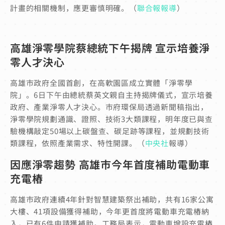
計畫的相關機制，應更審慎明確。（
聯合報報導
）
高雄淨零學院蔡總統下午揭牌 宣示培養淨
零人才決心
高雄市政府全國首創，在高軟園區成立實體「淨零學
院」。6日下午由總統蔡英文親自主持揭牌儀式，宣示培養
政府、產業淨零人才決心。市府環保局透過新聞稿指出，
淨零學院規劃通識、證照、技術3大類課程，明年度已與查
驗機構敲定50場以上碳盤查、碳足跡等課程，並規劃技術
類課程，依照產業需求、特性開課。（
中央社
報導）
因應淨零趨勢 高雄市今年首度補助電動車
充電樁
高雄市政府連續4年針對智慧建築祭出補助，共有16家公寓
大樓、41項設備獲得補助，今年更首度將電動車充電樁納
入，已有6件申請獲補助。工務局表示，電動車增設充電樁