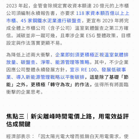
2023 年起，金管會除規定實收資本額達 20 億元的上市櫃
公司須編制永續報告書，亦要求
118 家資本額百億以上上
市櫃、45 家鋼鐵水泥業進行碳盤查
，更宣布 2029 年將完
成全體上市櫃公司（含子公司）溫室氣體盤查之第三方確
信。減碳並非一蹴可幾，且牽涉企業 ESG 整體政策，目標
設定與作法落實更顯不易。
為降低上述兩大衝擊，
企業即刻須更積極正視溫室氣體排
放量、碳盤查、淨零、能源管理等策略
。其中，不少企業
因應公司整體永續發展方針，
宣示 RE 100、發展低碳事
業、導入新能源管理戰略以平衡碳排
，這是除了基礎「節
能」之外，更積極「轉守為攻」的作法
，
值得所有將面臨
衝擊的企業思考。
焦點三｜新尖離峰時間電價上路，用電效益評
估成關鍵
經濟部表示：「因太陽光電大增而抵銷白天用電需求，使