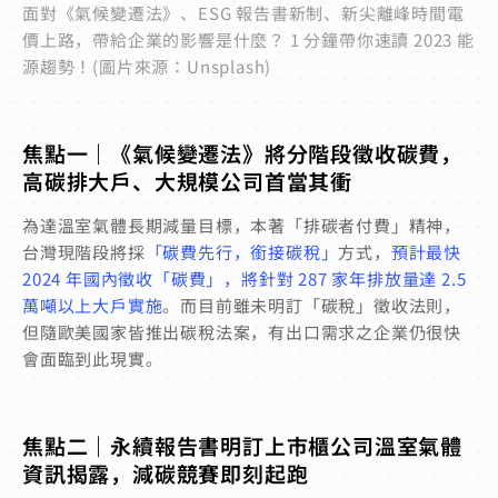
面對《氣候變遷法》、ESG 報告書新制、新尖離峰時間電
價上路，帶給企業的影響是什麼？ 1 分鐘帶你速讀 2023 能
源趨勢！(圖片來源：Unsplash)
焦點一｜《氣候變遷法》將分階段徵收碳費，
高碳排大戶、大規模公司首當其衝
為達溫室氣體長期減量目標，本著「排碳者付費」精神，
台灣現階段將採
「碳費先行，銜接碳稅」
方式，
預計最快
2024 年國內徵收「碳費」，將針對 287 家年排放量達 2.5
萬噸以上大戶實施
。而目前雖未明訂「碳稅」徵收法則，
但隨歐美國家皆推出碳稅法案，有出口需求之企業仍很快
會面臨到此現實。
焦點二｜永續報告書明訂上市櫃公司溫室氣體
資訊揭露，減碳競賽即刻起跑