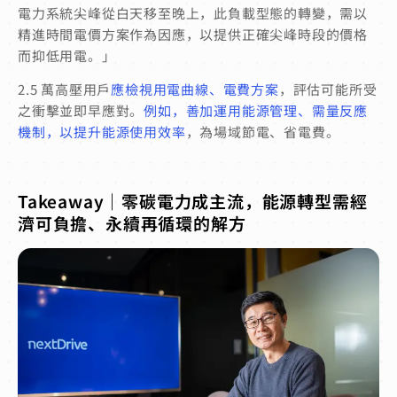
電力系統尖峰從白天移至晚上，此負載型態的轉變，需以
精進時間電價方案作為因應，以提供正確尖峰時段的價格
而抑低用電。」
2.5 萬高壓用戶
應檢視用電曲線、電費方案
，評估可能所受
之衝擊並即早應對。
例如，善加運用能源管理、需量反應
機制，以提升能源使用效率
，為場域節電、省電費。
Takeaway｜零碳電力成主流，能源轉型需經
濟可負擔、永續再循環的解方