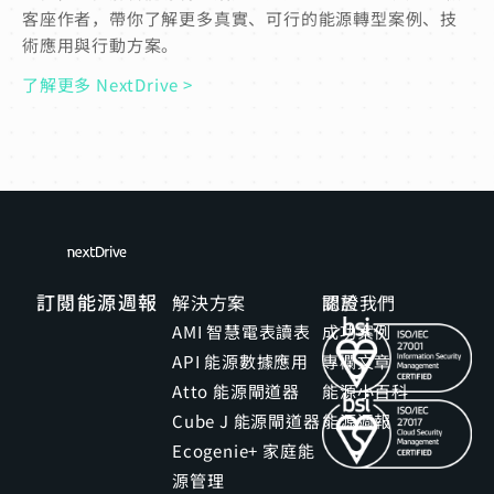
客座作者，帶你了解更多真實、可行的能源轉型案例、技
術應用與行動方案。
了解更多 NextDrive >
訂閱能源週報
解決方案
關於我們
認證
AMI 智慧電表讀表
成功案例
API 能源數據應用
專欄文章
Atto 能源閘道器
能源小百科
Cube J 能源閘道器
能源週報
Ecogenie+ 家庭能
源管理