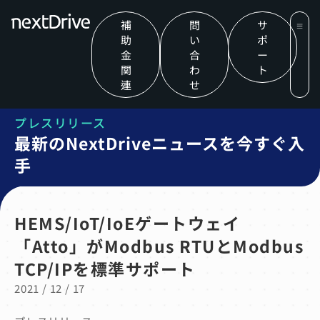
補
問
サ
助
い
ポ
金
合
ー
関
わ
ト
連
せ
プレスリリース
最新のNextDriveニュースを今すぐ入
手
HEMS/IoT/IoEゲートウェイ
「Atto」がModbus RTUとModbus
TCP/IPを標準サポート
2021 / 12 / 17