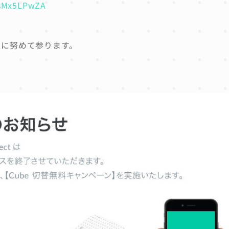
asMx5LPwZA
上に努めて参ります。