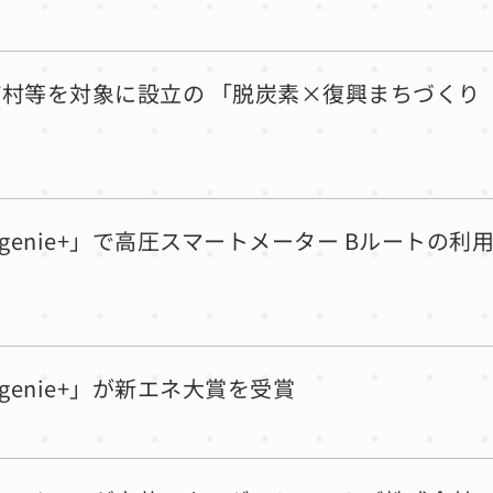
2市町村等を対象に設立の 「脱炭素×復興まちづくり
Ecogenie+」で高圧スマートメーター Bルートの利
cogenie+」が新エネ大賞を受賞