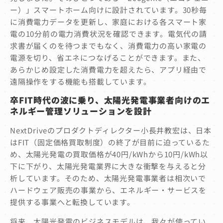
ー）」スマートホーム向けに設計されています。30秒毎
に消費電力データを更新し、家庭における各スマート家
電の10分前の電力消費状況を確認できます。電気代の請
求書が届くのを待つまでもなく、消費電力の高い家電の
電源を切り、省エネにつなげることができます。また、
あらかじめ設定した消費電力を超えたら、アプリ経由で
遠隔操作をする機能も搭載しています。
卒
FIT
時代の波に乗り、太陽光発電事業者向けのエ
ネルギー管理ソリューションを設計
NextDriveのプロダクトディレクター小長井教宏は、日本
はFIT（固定価格買取制度）の終了が目前に迫っているた
め、太陽光発電の買取価格が40円/kWhから10円/kWh以
下に下がり、太陽光発電業界に大きな衝撃を与えると分
析しています。そのため、太陽光発電事業者は相次いで
ハードウェア販売の事業から、エネルギー・サービスを
提供する事業へと転換しています。
将来、太陽光発電のビジネスモデルは、我々が使ってい