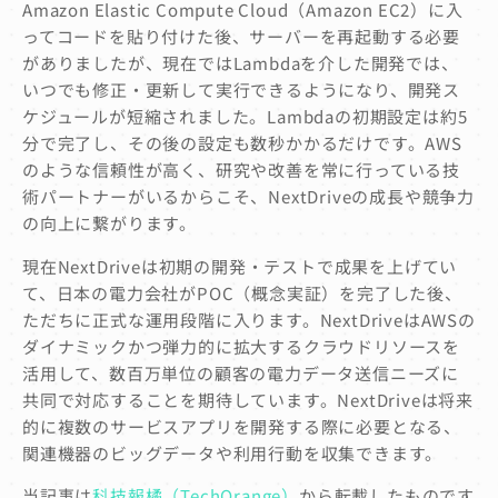
Amazon Elastic Compute Cloud（Amazon EC2）に入
ってコードを貼り付けた後、サーバーを再起動する必要
がありましたが、現在ではLambdaを介した開発では、
いつでも修正・更新して実行できるようになり、開発ス
ケジュールが短縮されました。Lambdaの初期設定は約5
分で完了し、その後の設定も数秒かかるだけです。AWS
のような信頼性が高く、研究や改善を常に行っている技
術パートナーがいるからこそ、NextDriveの成長や競争力
の向上に繋がります。
現在NextDriveは初期の開発・テストで成果を上げてい
て、日本の電力会社がPOC（概念実証）を完了した後、
ただちに正式な運用段階に入ります。NextDriveはAWSの
ダイナミックかつ弾力的に拡大するクラウドリソースを
活用して、数百万単位の顧客の電力データ送信ニーズに
共同で対応することを期待しています。NextDriveは将来
的に複数のサービスアプリを開発する際に必要となる、
関連機器のビッグデータや利用行動を収集できます。
当記事は
科技報橘（TechOrange）
から転載したものです