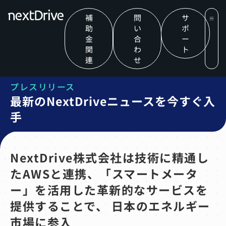
補
問
サ
助
い
ポ
金
合
ー
関
わ
ト
連
せ
プレスリリース
最新のNextDriveニュースを今すぐ入
手
NextDrive株式会社は技術に精通し
たAWSと連携、「スマートメータ
ー」を活用した革新的なサービスを
提供することで、 日本のエネルギー
市場に参入