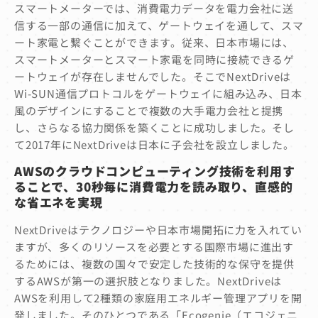
スマートメーターでは、消費電力データを電力会社に送
信する一部の通信に加えて、ゲートウェイを通して、スマ
ート家電と繋ぐことができます。従来、日本市場には、
スマートメーターとスマート家電を同時に接続できるゲ
ートウェイが存在しませんでした。そこでNextDriveは
Wi-SUN通信プロトコルをゲートウェイに組み込み、日本
風のデザインにすることで複数の大手電力会社と提携
し、さらなる協力関係を築くことに成功しました。そし
て2017年にNextDriveは日本に子会社を設立しました。
AWS
のクラウドコンピューティング技術を利用す
ることで、
30
秒毎に消費電力を読み取り、直感的
な省エネを実現
NextDriveはテクノロジーや日本市場開拓に力を入れてい
ますが、多くのリソースを必要とする国際市場に進出す
るためには、複数の国々で安定した技術的な保守を提供
するAWSが第一の選択肢となりました。NextDriveは
AWSを利用して2種類の家庭用エネルギー管理アプリを開
発しました。そのひとつである「Ecogenie（エコジェニ