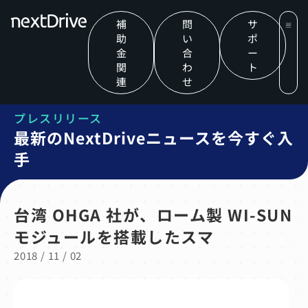
補
問
サ
助
い
ポ
金
合
ー
関
わ
ト
連
せ
プレスリリース
最新のNextDriveニュースを今すぐ入
手
台湾 OHGA 社が、ローム製 WI-SUN
モジュールを搭載したスマ
2018 / 11 / 02