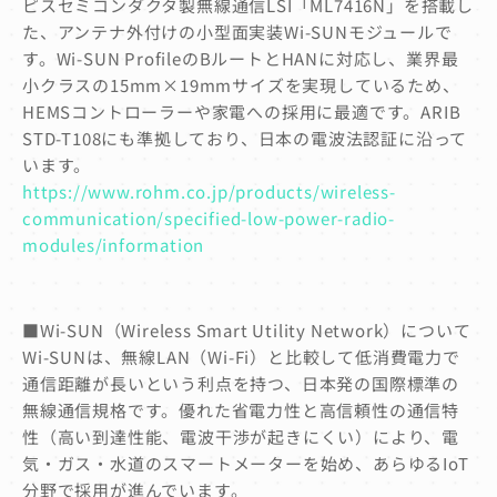
ピスセミコンダクタ製無線通信LSI「ML7416N」を搭載し
た、アンテナ外付けの小型面実装Wi-SUNモジュールで
す。Wi-SUN ProfileのBルートとHANに対応し、業界最
小クラスの15mm×19mmサイズを実現しているため、
HEMSコントローラーや家電への採用に最適です。ARIB
STD-T108にも準拠しており、日本の電波法認証に沿って
います。
https://www.rohm.co.jp/products/wireless-
communication/specified-low-power-radio-
modules/information
■Wi-SUN（Wireless Smart Utility Network）について
Wi-SUNは、無線LAN（Wi-Fi）と比較して低消費電力で
通信距離が長いという利点を持つ、日本発の国際標準の
無線通信規格です。優れた省電力性と高信頼性の通信特
性（高い到達性能、電波干渉が起きにくい）により、電
気・ガス・水道のスマートメーターを始め、あらゆるIoT
分野で採用が進んでいます。