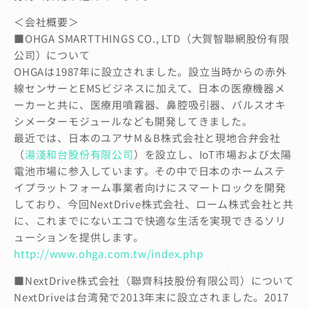
＜会社概要＞
■OHGA SMARTTHINGS CO., LTD（大賀智聯網股份有限
公司）について
OHGAは1987年に設立されました。設立当時からの赤外
線センサーとEMSビジネスに加えて、日本の医療機器メ
ーカーと共に、医療用噴霧器、鼻腔吸引器、パルスオキ
シメーターモジュールなども開発してきました。
最近では、日本のユアサM＆B株式会社と現地合弁会社
（
湯淺和台股份有限公司
）を設立し、IoT市場および太陽
電池市場に参入しています。その中で日本のホームステ
イプラットフォーム事業者向けにスマートロックを開発
しており、今回NextDrive株式会社、ローム株式会社と共
に、これまでにないエコで快適な生活を実現できるソリ
ューションを提供します。
http://www.ohga.com.tw/index.php
■NextDrive株式会社（聯齊科技股份有限公司）について
NextDriveは台湾発で2013年末に設立されました。2017