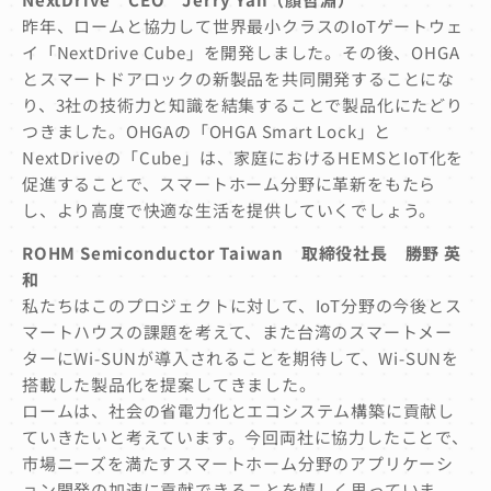
昨年、ロームと協力して世界最小クラスのIoTゲートウェ
イ「NextDrive Cube」を開発しました。その後、OHGA
とスマートドアロックの新製品を共同開発することにな
り、3社の技術力と知識を結集することで製品化にたどり
つきました。OHGAの「OHGA Smart Lock」と
NextDriveの「Cube」は、家庭におけるHEMSとIoT化を
促進することで、スマートホーム分野に革新をもたら
し、より高度で快適な生活を提供していくでしょう。
ROHM Semiconductor Taiwan 取締役社長 勝野 英
和
私たちはこのプロジェクトに対して、IoT分野の今後とス
マートハウスの課題を考えて、また台湾のスマートメー
ターにWi-SUNが導入されることを期待して、Wi-SUNを
搭載した製品化を提案してきました。
ロームは、社会の省電力化とエコシステム構築に貢献し
ていきたいと考えています。今回両社に協力したことで、
市場ニーズを満たすスマートホーム分野のアプリケーシ
ョン開発の加速に貢献できることを嬉しく思っていま