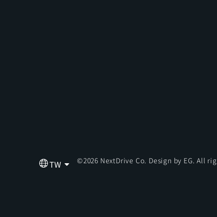
©2026 NextDrive Co. Design by
EG
. All r
TW