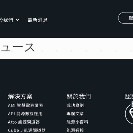
於我們
最新消息
 ニュース
解決方案
關於我們
認
AMI 智慧電表讀表
成功案例
API 能源數據應用
專欄文章
Atto 能源閘道器
能源小百科
Cube J 能源閘道器
能源週報