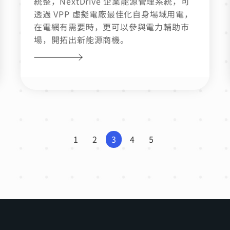
統整，NextDrive 企業能源管理系統，可
透過 VPP 虛擬電廠最佳化自身場域用電，
在電網有需要時，更可以參與電力輔助市
場，開拓出新能源商機。
1
2
3
4
5