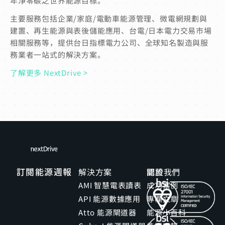
年淨零碳之世界能源目標。
主要服務包括企業/家庭/電動車能源管理、微電網規劃與
建置、再生能源與表後儲能應用、台電/日本電力交易市場
相關服務等，提供台日指標電力公司、全球知名製造與服
務業者一站式的解決方案。
了解更多 NextDrive >
訂閱能源週報
解決方案
關於我們
認證
AMI 智慧電表讀表
成功案例
API 能源數據應用
專欄文章
Atto 能源閘道器
能源小百科