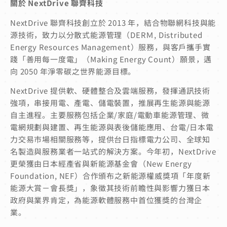
關於 NextDrive 聯齊科技
NextDrive 聯齊科技創立於 2013 年，結合物聯網科技與能
源技術，致力以分散式能源管理（DERＭ, Distributed
Energy Resources Management）服務，與客戶攜手實
踐「善用每一度電」（Making Energy Count）願景，邁
向 2050 年淨零碳之世界能源目標。
NextDrive 提供軟、硬體整合及雲端服務，發揮通訊技術
強項，串接用電、產電、儲電裝置，推展再生能源與能源
自主進程。主要服務包括企業/家庭/電動車能源管理、微
電網規劃與建置、再生能源與表後儲能應用、台電/日本電
力交易市場相關服務等，提供台日指標電力公司、全球知
名製造與服務業者一站式的解決方案。今年初，NextDrive
更榮獲由日本經產省與新能源基金會（New Energy
Foundation, NEF）合作頒布之新能源權威獎項「年度新
能源大賞－會長獎」，象徵其技術前瞻性與影響力獲日本
政府與業界肯定，為能源軟體服務中首位獲獎的台灣企
業。