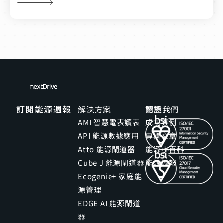
訂閱能源週報
解決方案
關於我們
認證
AMI 智慧電表讀表
成功案例
API 能源數據應用
專欄文章
Atto 能源閘道器
能源小百科
Cube J 能源閘道器
能源週報
Ecogenie+ 家庭能
源管理
EDGE AI 能源閘道
器