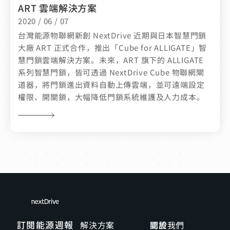
ART 雲端解決方案
2020 / 06 / 07
台灣能源物聯網新創 NextDrive 近期與日本智慧門鎖
大廠 ART 正式合作，推出「Cube for ALLIGATE」智
慧門鎖雲端解決方案。未來，ART 旗下的 ALLIGATE
系列智慧門鎖，皆可透過 NextDrive Cube 物聯網閘
道器，將門鎖進出資料自動上傳雲端，並可遠端設定
權限、開關鎖，大幅降低門鎖系統維護及人力成本。
訂閱能源週報
解決方案
關於我們
認證