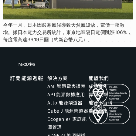
今年一月，日本因嚴寒氣候導致天然氣短缺，電價一夜激
增。據日本電力交易所統計，東京地區隔日電價跳漲106%，
每度電高達36.19日圓（約新台幣八元）。
訂閱能源週報
解決方案
關於我們
認證
AMI 智慧電表讀表
成功案例
API 能源數據應用
專欄文章
Atto 能源閘道器
能源小百科
Cube J 能源閘道器
能源週報
Ecogenie+ 家庭能
源管理
EDGE AI 能源閘道