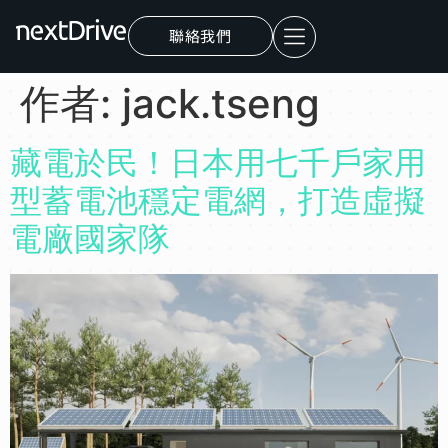
聯絡我們
作者:
jack.tseng
藏電於民！日本用七千戶家用
型蓄電池穩定電網，打造虛擬
電廠國家隊