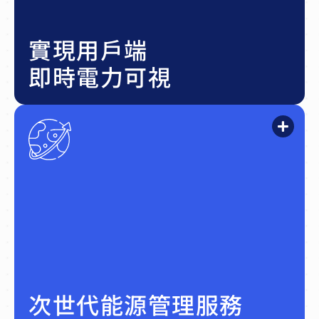
過電力公司或電費單也能
在家中隨時檢視用電狀
實現用戶端
況。
即時電力可視
透過即時電力數據，結合
發、用、儲裝置進行電力
調度，實現淨零耗能場域
及 VPP 虛擬電廠等應
用。
次世代能源管理服務