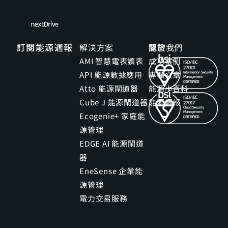
訂閱能源週報
解決方案
關於我們
認證
AMI 智慧電表讀表
成功案例
API 能源數據應用
專欄文章
Atto 能源閘道器
能源小百科
Cube J 能源閘道器
能源週報
Ecogenie+ 家庭能
源管理
EDGE AI 能源閘道
器
EneSense 企業能
源管理
電力交易服務