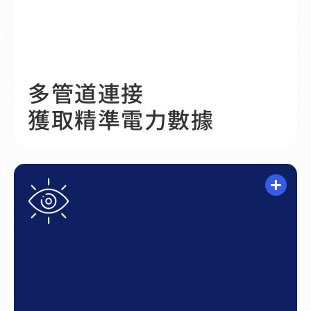
採用的 Route A 連線方
式，能脫離實體線路連接
限制，取得更精確且即時
多管道連接
的電力資料。
獲取精準電力數據
於模組化智慧電表中加裝
NextDrive 通訊介面單
元，搭配閘道器，實現用
戶端的電力可視，不需經