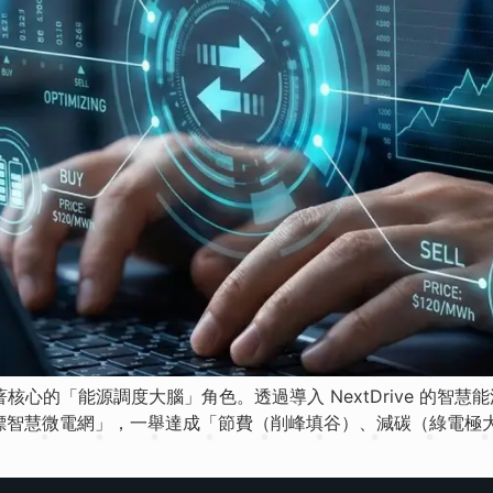
扮演著核心的「能源調度大腦」角色。透過導入 NextDrive 的
標智慧微電網」，一舉達成「節費（削峰填谷）、減碳（綠電極