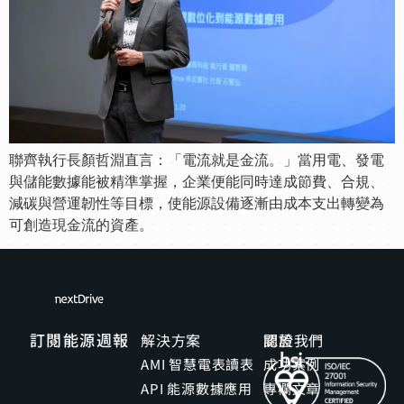
聯齊執行長顏哲淵直言：「電流就是金流。」當用電、發電
與儲能數據能被精準掌握，企業便能同時達成節費、合規、
減碳與營運韌性等目標，使能源設備逐漸由成本支出轉變為
可創造現金流的資產。
訂閱能源週報
解決方案
關於我們
認證
AMI 智慧電表讀表
成功案例
API 能源數據應用
專欄文章