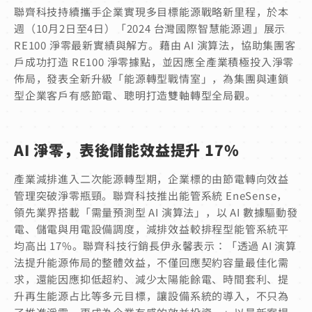
聯齊科技持續攜手企業實現多目標能源戰略新里程，於本
週（10月2日至4日）「2024 台灣國際智慧能源週」展示
RE100 淨零最新實績與解方。藉由 AI 演算法，協助集團客
戶成功打造 RE100 淨零據點，並因應全產業積極投入淨零
佈局，發表全新升級「能源轉型戰情室」，為集團與連鎖
型企業客戶有感節電、聰明打造雙軸轉型全局觀。
AI 淨零，表後儲能效益提升 17%
產業減排進入二次能源轉型期，企業標的由節電轉向效益
管理突破淨零瓶頸。聯齊科技推出能管系統 EneSense，
領先業界搭載「需量預測型 AI 演算法」，以 AI 數據驅動發
電、儲電與用電設備調度，減排效益較排程型能管系統平
均高出 17%。聯齊科技行銷長伊永馨表示：「透過 AI 演算
法提升能源佈局的整體效益，不僅回應契約容量最佳化需
求，還能因應抑低超約、減少太陽能餘電、時間套利、提
升再生能源占比等多元目標，讓設備系統的導入，不只為