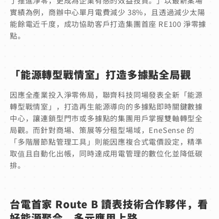
了推進淨零，更成為企業有感的效益投資。」以最新案場
實績為例，商辦中心單月電費減少 38%，且透過減少太陽
能餘電近千度，成功協助客戶打造集團首座 RE100 淨零據
點。
「能源轉型戰情室」打造多據點全局觀
因應全產業投入淨零佈局，聯齊科技同場發表全新「能源
轉型戰情室」，打造再生能源導向的多據點即時關鍵數據
中心，讓連鎖型門市或多據點的集團用戶掌握雙軸轉型全
局觀。而針對商場、策展等分租型場域，EneSense 的
「多階層節點管理工具」則能因應複合式電價設定，精準
取值且自動化出帳，同時達成用電管理的數位化並降低碳
排。
台電首家 Route B 讀表技術合作夥伴，看
好能源聚合，多元應用上路