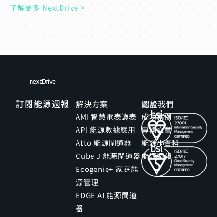
了解更多 NextDrive >
訂閱能源週報
解決方案
關於我們
認證
AMI 智慧電表讀表
成功案例
API 能源數據應用
專欄文章
Atto 能源閘道器
能源小百科
Cube J 能源閘道器
能源週報
Ecogenie+ 家庭能
源管理
EDGE AI 能源閘道
器