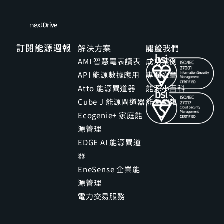
訂閱能源週報
解決方案
關於我們
認證
AMI 智慧電表讀表
成功案例
API 能源數據應用
專欄文章
Atto 能源閘道器
能源小百科
Cube J 能源閘道器
能源週報
Ecogenie+ 家庭能
源管理
EDGE AI 能源閘道
器
EneSense 企業能
源管理
電力交易服務